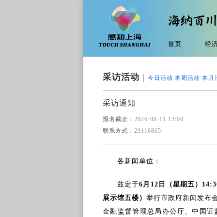
首页
经
采访活动
|
今日活动
本周活动
本月
采访通知
报名截止
：2026-06-11 12:00
联系方式
：23116865
各
新
闻单位：
兹定于
6月12日（星期五）14:3
展示馆五楼）
举行市政府新闻发布
金融监督管理总局办公厅、
中国证