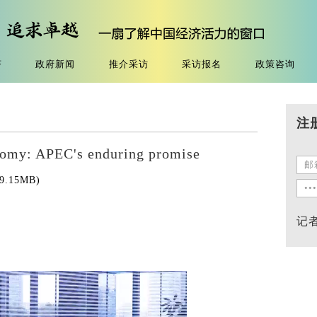
济
政府新闻
推介采访
采访报名
政策咨询
注
nomy: APEC's enduring promise
9.15MB
)
记