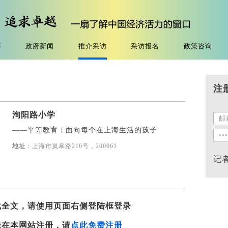
济
政府新闻
推介采访
采访报名
政策咨询
注
洵阳路小学
——平等教育：面向每个在上海生活的孩子
地址
：上海市岚皋路216号，200061
记
载全文，请使用页面右侧登陆框登录
未在本网站注册，请
点此免费注册