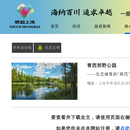
首页
经济
政府新闻
推
所有采访线
生态文明
青西郊野公园
——生态修复的“典范
地址
：上海市青浦区金泽镇紫
要查看并下载全文，请使用页面右
如果您尚未在本网站注册，请
点