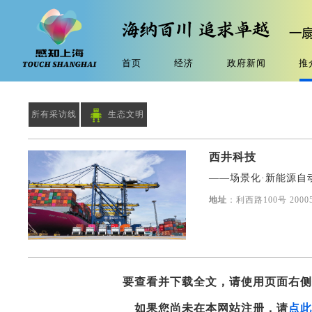
首页
经济
政府新闻
推
所有采访线
生态文明
西井科技
——场景化·新能源自
地址
：利西路100号 2000
要查看并下载全文，请使用页面右
如果您尚未在本网站注册，请
点