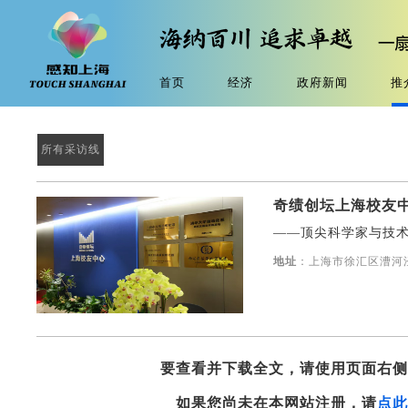
首页
经济
政府新闻
推
所有采访线
奇绩创坛上海校友
——顶尖科学家与技
地址
：‌上海市徐汇区漕河
要查看并下载全文，请使用页面右
如果您尚未在本网站注册，请
点