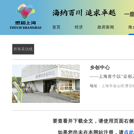
首页
经济
政府新闻
推
所有采访线
乡创中心
——上海首个以“众创
地址
：上海市金山区漕泾
要查看并下载全文，请使用页面右
如果您尚未在本网站注册，请
点