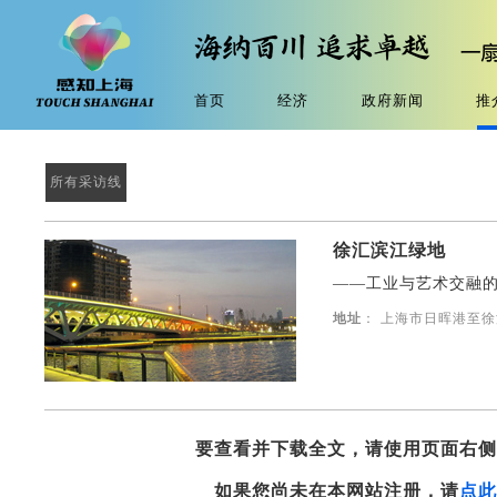
首页
经济
政府新闻
推
所有采访线
徐汇滨江绿地
——工业与艺术交融
地址
： 上海市日晖港至
要查看并下载全文，请使用页面右
如果您尚未在本网站注册，请
点