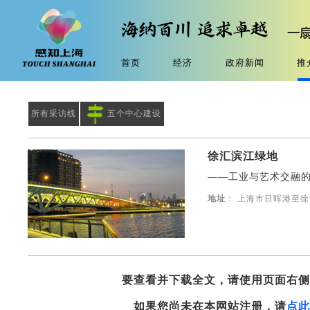
首页
经济
政府新闻
推
所有采访线
五个中心建设
徐汇滨江绿地
——工业与艺术交融
地址
： 上海市日晖港至
要查看并下载全文，请使用页面右
如果您尚未在本网站注册，请
点