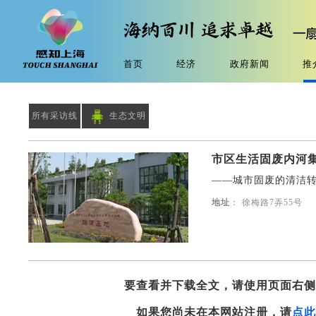
首页
经济
政府新闻
推
所有采访线
生态文明
市区生活固废内河
——城市固废的清洁
地址
： 徐梅路7弄55号
要查看并下载全文，请使用页面右
如果您尚未在本网站注册，请
点