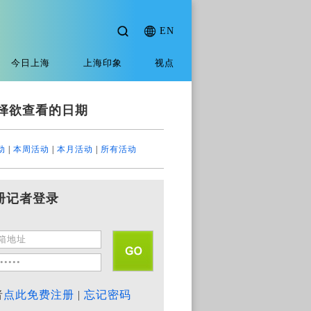
EN
今日上海
上海印象
视点
择欲查看的日期
动
|
本周活动
|
本月活动
|
所有活动
册记者登录
者
点此免费注册
|
忘记密码