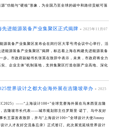
源”功能与“硬核”形象，为全国乃至全球的碳中和路径贡献可落
海先进能源装备产业集聚区正式揭牌
-
2025年11月07
先进能源装备产业集聚区发布会在闵行区大零号湾会议中心举行。活
先进能源装备产业集聚区”揭牌，标志着上海在构建先进能源装备
一步。市政府副秘书长张英在致辞中表示，未来，市政府将全力
落实、企业主体”机制落地，支持集聚区打造创新产业高地、深化
！2025世界设计之都大会海外展在吉隆坡举办
-
2025
C2025）——“上海设计100+”全球竞赛海外展在马来西亚吉隆
上，吉隆坡市长代表——城市规划部主任罗斯里·诺丁、马中友好
王霖发表致辞，并与“上海设计100+”全球设计大使Jimmy
青年设计人才友好交流备忘录》正式签订。此次展览延续世界设计