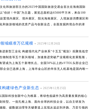
国文化和旅游部主办的2025中国国际旅游交易会首次在海南国际
你好！中国”为主题，展览总面积达65000平方米，来自100
，共设置境内展区、境外展区、阳光海南展区、入境旅游消费展区和
化和旅游领域的优质产品与创新业态，全面发掘跨境合作的潜
兴领域瞄准万亿规模
-
2025年12月26日
推进新型工业化 构建现代化产业体系“十五五”规划》拟聚焦低空
生物制造等五个新兴领域，加速推进突破产业规模化发展瓶颈，
有望成为上海五个新增长点。全国50%以上的eVTOL头部企业已
L头部企业已选择上海，上海市金山区的华东无人机基地是国内唯一
技构建绿色产业新生态
-
2025年12月25日
正以国际科技创新中心为根基，将绿色低碳作为高质量发展的核心
刻转型。一批扎根上海、面向全球的科技企业，以自主研发为
储能、碳数据治理等关键赛道上实现从追赶到并跑、乃至引领的