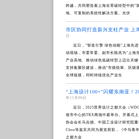
跨越，共同塑造着上海在零碳转型中的“策
地、可复制的系统性解决方案。光伏
市区协同打造新兴支柱产业 上
日
近日，“智造引擎 绿色动能”上海
动现场，市委常委、副市长陈杰为“上海
产业高地、推动绿色低碳转型上迈出关键
支持集聚区建设，推动“市级统筹、区级
全球链接，同时持续优化产业生
“上海设计100+”闪耀东南亚
年11月06日
近日，2025世界设计之都大会（WDC
坡市中心的TRX商场中庭举办。开幕式
协会会长马吉德、中国工业设计研究院董事长
Choo等嘉宾共同为展览剪彩，《中马
之都大会