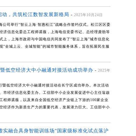
作启动，共筑松江数智发展新格局
-
2025年10月24日
海公司举行“智云上海·智惠松江”战略合作签约仪式。松江区区委
经济信息化委总工程师裘薇，上海电信党委书记、总经理龚勃等
式上，上海市政府与中国电信共同发布了“智云上海”城市信息化
现“全城上云、全城智能”的城市智能服务体系，旨在拓展民生服
行暨低空经济大中小融通对接活动成功举办
-
2025年
海行暨低空经济大中小融通对接活动在长宁区成功举办。本次活动
、市经济信息化委主办。工信部中小企业发展促进中心主任翁啟
工程师裘薇，以及来自全国低空经济产业链上下游的100家企业
空经济作为新质生产力的重要代表，发展潜力巨大。工信部中小
虚实融合具身智能训练场”国家级标准化试点落沪