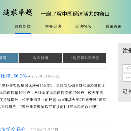
济
政府新闻
推介采访
采访报名
政策咨询
注
新闻
各区新闻
上海日报时政新闻
增156.3%
-
2026年01月09日
税的境外旅客数量同比增长156.3%，退税商品销售额和退税额同比
记
退税商店超1000户，累计备案退税商店突破1700户，较去年底
持续提升。位于淮海路上的环贸iapm商场今年9月末开设“即买
式退税服务。“境外旅客购物后可直接前往1层退税柜台办理手
际旅游交易会
-
2026年01月08日